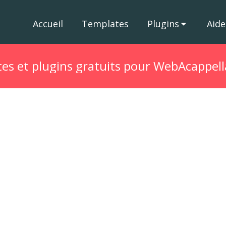
Accueil
Templates
Plugins
Aide
es et plugins gratuits pour WebAcappell