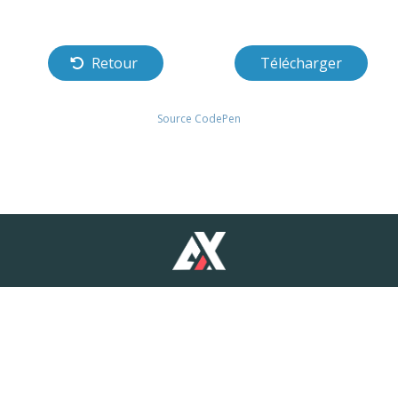
Retour
Télécharger
Source CodePen