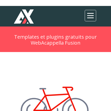
Templates et plugins gratuits pour
WebAcappella Fusion