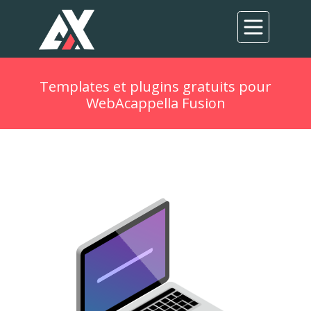
Templates et plugins gratuits pour
WebAcappella Fusion