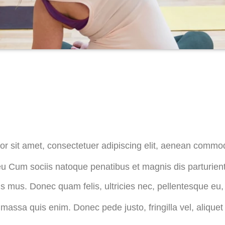
Lorem ipsum
Lorem ipsum
dolor sit amet
dolor sit amet
r sit amet, consectetuer adipiscing elit, aenean commod
 Cum sociis natoque penatibus et magnis dis parturien
us mus. Donec quam felis, ultricies nec, pellentesque eu,
massa quis enim. Donec pede justo, fringilla vel, aliquet