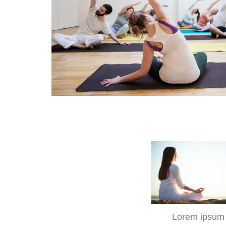
Tiam ultricies nis
curabitur ullamcor
nisi.
Nam quam n
My but
Lorem ipsum