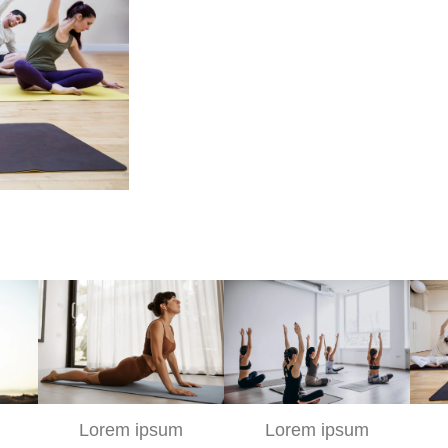
i vel augue eu
per ultricies
unc.
ton
Lorem ipsum
Lorem ipsum