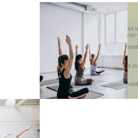
Nam quam nunc.
Maecenas nec odio et ante tincidunt 
Aenean imperdiet. Etiam ultricies nisi
Tiam ultricies nisi vel augue eu curabi
ultricies nisi.
Nam quam nunc, blandit vel, luctus pul
id, lorem. Maecenas nec odio.
Tiam ultricies nisi vel augue eu curabi
ultricies nisi.
o et ante
. Etiam
augue.