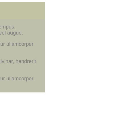
tempus.
 vel augue.
tur ullamcorper
vinar, hendrerit
tur ullamcorper