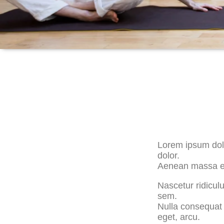
Lorem ipsum
dolor sit amet
Lorem ipsum dolo
dolor.
Aenean massa eu
Nascetur ridicul
sem.
Nulla consequat 
eget, arcu.