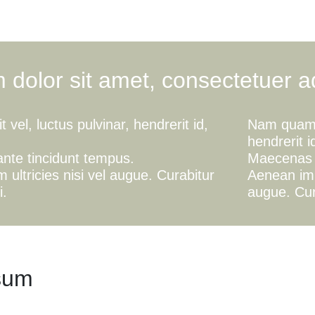
dolor sit amet, consectetuer adi
vel, luctus pulvinar, hendrerit id,
Nam quam n
hendrerit i
nte tincidunt tempus.
Maecenas n
 ultricies nisi vel augue. Curabitur
Aenean impe
i.
augue. Cura
sum