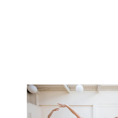
Maecenas nec odi
tincidunt tempus.
Aenean imperdiet
ultricies nisi vel 