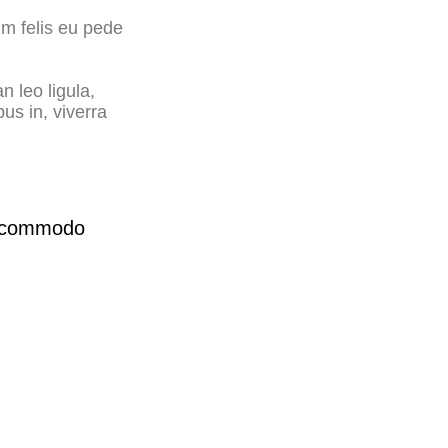
um felis eu pede
 leo ligula,
us in, viverra
an commodo