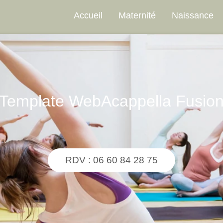
Accueil
Maternité
Naissance
Template WebAcappella Fusio
RDV : 06 60 84 28 75