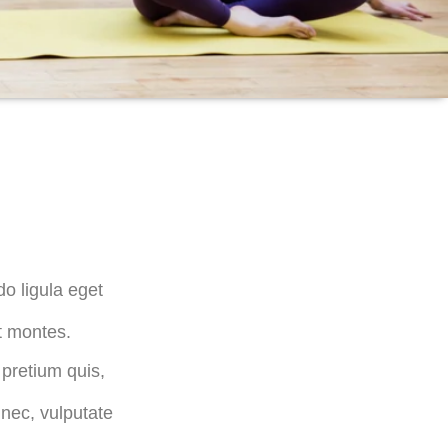
Lorem ipsum
dolor sit amet
o ligula eget
t montes.
 pretium quis,
 nec, vulputate