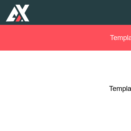
Templa
Templa