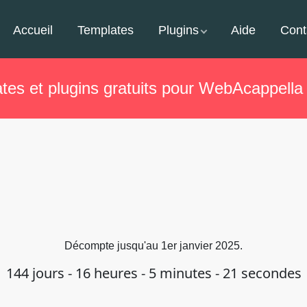
Accueil
Templates
Plugins
Aide
Cont
tes et plugins gratuits pour WebAcappella
Décompte jusqu'au 1er janvier 2025.
144
jours -
16
heures -
5
minutes -
21
secondes